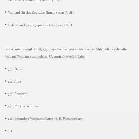
Deutscher Hundesportverband (dhv)
•
Verband für das Deutsche Hundewesen (VDH)
•
Federation Cynologique Internationale (FCI)
ist der Verein verpflichtet, ggf. personenbezogene Daten seiner Mitglieder an den/die
Verband/Verbände zu melden. Übermittelt werden dabei
•
ggf. Name
•
ggf. Alter
•
ggf. Anschrift
•
ggf. Mitgliedsnummer
•
ggf. besondere Wettkampfdaten (z. B. Platzierungen)
•
(1)